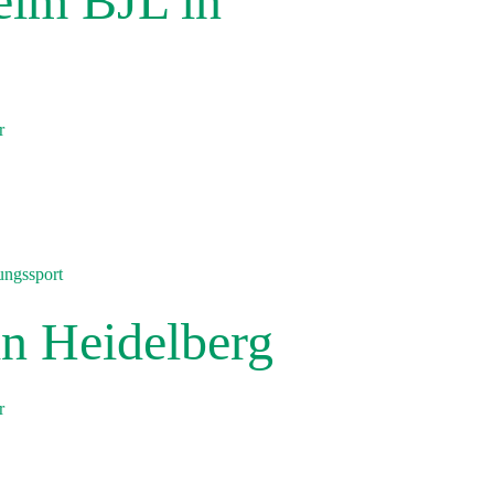
eim BJL in
r
 Heidelberg
ungssport
n Heidelberg
r
erg