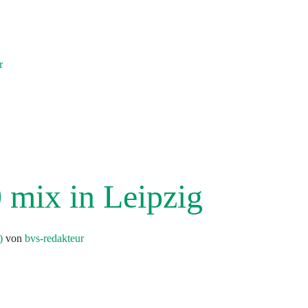
r
1.10.2025 um
 mix in Leipzig
5)
von
bvs-redakteur
ipzig