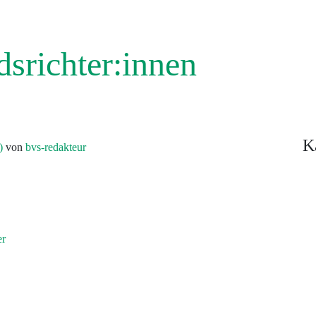
srichter:innen
K
5)
von
bvs-redakteur
nen starten durch
er