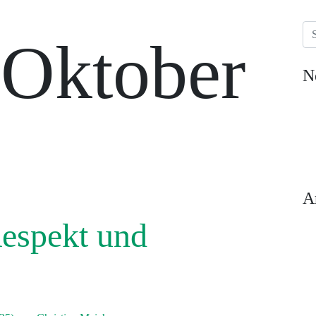
Se
:
Oktober
N
A
Respekt und