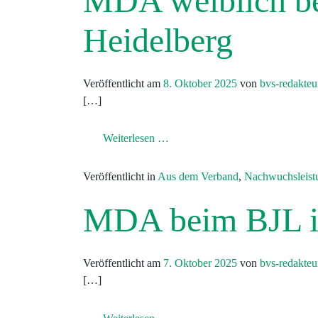
MDA weiblich b
Heidelberg
Veröffentlicht am
8. Oktober 2025
von
bvs-redakteu
[…]
from MDA weiblich beim BJL in
Weiterlesen …
Veröffentlicht in
Aus dem Verband
,
Nachwuchsleist
MDA beim BJL i
Veröffentlicht am
7. Oktober 2025
von
bvs-redakteu
[…]
from MDA beim BJL in Heidelb