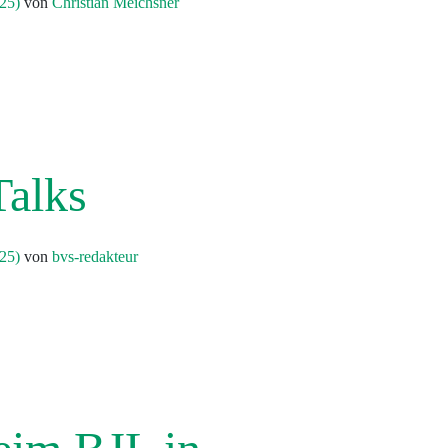
025)
von
Christian Meichsner
d Miteinander
alks
025)
von
bvs-redakteur