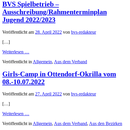
Session
BVS Spielbetrieb –
Tickets
Ausschreibung/Rahmenterminplan
im
Verkauf
Jugend 2022/2023
Veröffentlicht am
28. April 2022
von
bvs-redakteur
[…]
from
Weiterlesen …
BVS
Veröffentlicht in
Allgemein
,
Aus dem Verband
Spielbetrieb
–
Ausschreibung/Rahmenterminplan
Girls-Camp in Ottendorf-Okrilla vom
Jugend
08.-10.07.2022
2022/2023
Veröffentlicht am
27. April 2022
von
bvs-redakteur
[…]
from
Weiterlesen …
Girls-
Veröffentlicht in
Allgemein
,
Aus dem Verband
,
Aus den Bezirken
Camp
in