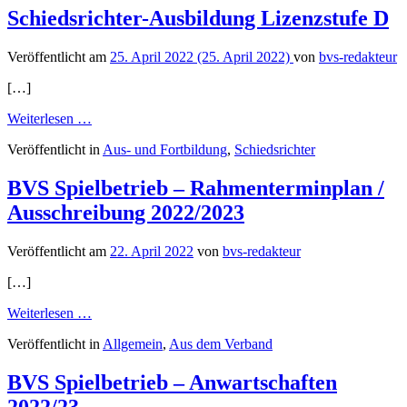
Ottendorf-
Schiedsrichter-Ausbildung Lizenzstufe D
Okrilla
vom
Veröffentlicht am
25. April 2022
(25. April 2022)
von
bvs-redakteur
08.-10.07.2022
[…]
from
Weiterlesen …
Schiedsrichter-
Veröffentlicht in
Aus- und Fortbildung
,
Schiedsrichter
Ausbildung
Lizenzstufe
D
BVS Spielbetrieb – Rahmenterminplan /
Ausschreibung 2022/2023
Veröffentlicht am
22. April 2022
von
bvs-redakteur
[…]
from
Weiterlesen …
BVS
Veröffentlicht in
Allgemein
,
Aus dem Verband
Spielbetrieb
–
Rahmenterminplan
BVS Spielbetrieb – Anwartschaften
/
2022/23