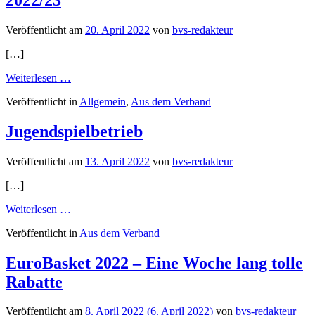
Ausschreibung
2022/2023
Veröffentlicht am
20. April 2022
von
bvs-redakteur
[…]
from
Weiterlesen …
BVS
Veröffentlicht in
Allgemein
,
Aus dem Verband
Spielbetrieb
–
Anwartschaften
Jugendspielbetrieb
2022/23
Veröffentlicht am
13. April 2022
von
bvs-redakteur
[…]
from
Weiterlesen …
Jugendspielbetrieb
Veröffentlicht in
Aus dem Verband
EuroBasket 2022 – Eine Woche lang tolle
Rabatte
Veröffentlicht am
8. April 2022
(6. April 2022)
von
bvs-redakteur