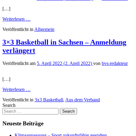
[…]
from
Weiterlesen …
EuroBasket
Veröffentlicht in
Allgemein
2022
–
Eine
3×3 Basketball in Sachsen – Anmeldung
Woche
verlängert
lang
tolle
Rabatte
Veröffentlicht am
5. April 2022
(2. April 2022)
von
bvs-redakteur
[…]
from
Weiterlesen …
3×3
Veröffentlicht in
3x3 Basketball
,
Aus dem Verband
Basketball
Search
in
Sachsen
–
Anmeldung
Neueste Beiträge
verlängert
Klimaanpassung – Sport zukunftsfähig gestalten