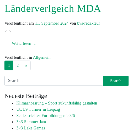
Länderverlgeich MDA
Veröffentlicht am
11. September 2024
von
bvs-redakteur
[…]
from Länderverlgeich MDA
Weiterlesen …
Veröffentlicht in
Allgemein
Beitragsnavigation
1
2
»
Search
Neueste Beiträge
Klimaanpassung – Sport zukunftsfähig gestalten
U8/U9 Turnier in Leipzig
Schiedsrichter-Fortbildungen 2026
3×3 Summer Jam
3×3 Lake Games