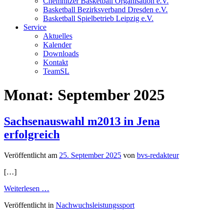
Chemnitzer Basketball Organisation e.V.
Basketball Bezirksverband Dresden e.V.
Basketball Spielbetrieb Leipzig e.V.
Service
Aktuelles
Kalender
Downloads
Kontakt
TeamSL
Monat:
September 2025
Sachsenauswahl m2013 in Jena
erfolgreich
Veröffentlicht am
25. September 2025
von
bvs-redakteur
[…]
from
Weiterlesen …
Sachsenauswahl
Veröffentlicht in
Nachwuchsleistungssport
m2013
in