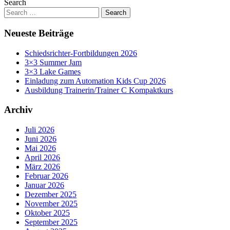
Search
in
Chemnitz
(Oktober
2025)
Neueste Beiträge
Schiedsrichter-Fortbildungen 2026
3×3 Summer Jam
3×3 Lake Games
Einladung zum Automation Kids Cup 2026
Ausbildung Trainerin/Trainer C Kompaktkurs
Archiv
Juli 2026
Juni 2026
Mai 2026
April 2026
März 2026
Februar 2026
Januar 2026
Dezember 2025
November 2025
Oktober 2025
September 2025