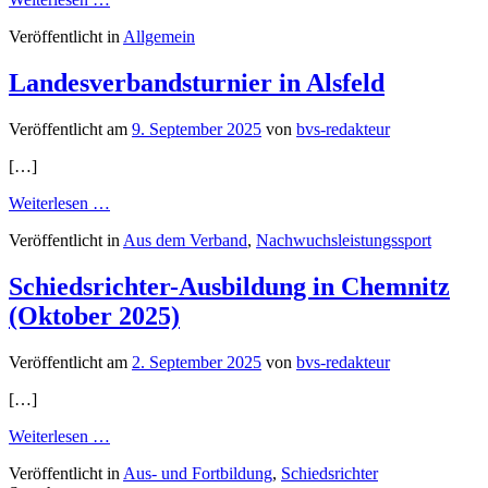
BVS-
Veröffentlicht in
Allgemein
Staffeltag
Ober-
und
Landesverbandsturnier in Alsfeld
Landesliga
Veröffentlicht am
9. September 2025
von
bvs-redakteur
[…]
from
Weiterlesen …
Landesverbandsturnier
Veröffentlicht in
Aus dem Verband
,
Nachwuchsleistungssport
in
Alsfeld
Schiedsrichter-Ausbildung in Chemnitz
(Oktober 2025)
Veröffentlicht am
2. September 2025
von
bvs-redakteur
[…]
from
Weiterlesen …
Schiedsrichter-
Veröffentlicht in
Aus- und Fortbildung
,
Schiedsrichter
Ausbildung