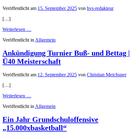
Veröffentlicht am
15. September 2025
von
bvs-redakteur
[…]
from
Weiterlesen …
Ländervergleich
Veröffentlicht in
Allgemein
w2012
Ankündigung Turnier Buß- und Bettag |
Ü40 Meisterschaft
Veröffentlicht am
12. September 2025
von
Christian Meichsner
[…]
from
Weiterlesen …
Ankündigung
Veröffentlicht in
Allgemein
Turnier
Buß-
und
Ein Jahr Grundschuloffensive
Bettag
„15.000xbasketball“
|
Ü40