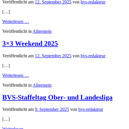
Meisterschaft
Veröffentlicht am
12. September 2025
von
bvs-redakteur
[…]
from
Weiterlesen …
Ein
Veröffentlicht in
Allgemein
Jahr
Grundschuloffensive
„15.000xbasketball“
3×3 Weekend 2025
Veröffentlicht am
12. September 2025
von
bvs-redakteur
[…]
from
Weiterlesen …
3×3
Veröffentlicht in
Allgemein
Weekend
2025
BVS-Staffeltag Ober- und Landesliga
Veröffentlicht am
9. September 2025
von
bvs-redakteur
[…]
from
Weiterlesen …