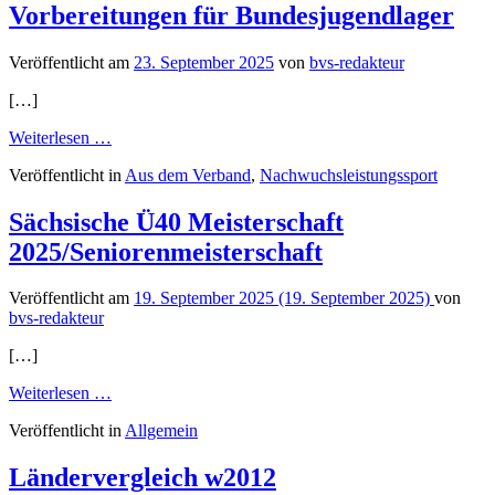
Jena
Vorbereitungen für Bundesjugendlager
erfolgreich
Veröffentlicht am
23. September 2025
von
bvs-redakteur
[…]
from
Weiterlesen …
Vorbereitungen
Veröffentlicht in
Aus dem Verband
,
Nachwuchsleistungssport
für
Bundesjugendlager
Sächsische Ü40 Meisterschaft
2025/Seniorenmeisterschaft
Veröffentlicht am
19. September 2025
(19. September 2025)
von
bvs-redakteur
[…]
from
Weiterlesen …
Sächsische
Veröffentlicht in
Allgemein
Ü40
Meisterschaft
2025/Seniorenmeisterschaft
Ländervergleich w2012