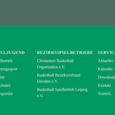
ALLJUGEND
BEZIRKSSPIELBETRIEBE
SERVIC
lbetrieb
Chemnitzer Basketball
Aktuelles
Organisation e.V.
tungssport
Kalender
Basketball Bezirksverband
kte
Download
Dresden e.V.
Schulen
Kontakt
Basketball Spielbetrieb Leipzig
rsportler
TeamSL
e.V.