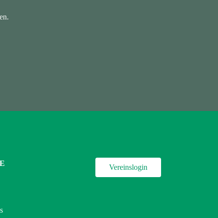
en.
E
Vereinslogin
s