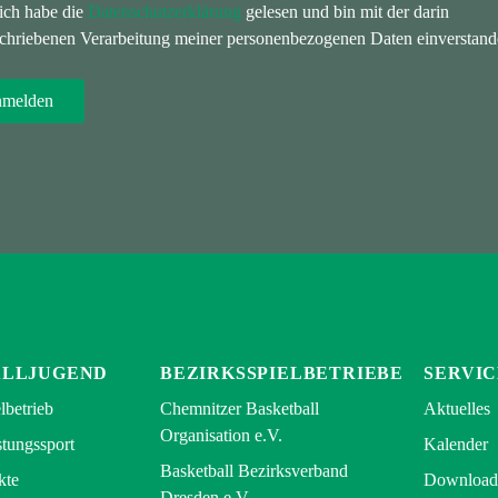
 ich habe die
Datenschutzerklärung
gelesen und bin mit der darin
chriebenen Verarbeitung meiner personenbezogenen Daten einverstand
ALLJUGEND
BEZIRKSSPIELBETRIEBE
SERVIC
lbetrieb
Chemnitzer Basketball
Aktuelles
Organisation e.V.
tungssport
Kalender
Basketball Bezirksverband
kte
Download
Dresden e.V.