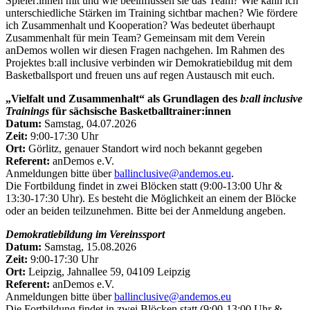
Spieler:innen mit und wie beeinflussen sie das Team? Wie kann ich
unterschiedliche Stärken im Training sichtbar machen? Wie fördere
ich Zusammenhalt und Kooperation? Was bedeutet überhaupt
Zusammenhalt für mein Team? Gemeinsam mit dem Verein
anDemos wollen wir diesen Fragen nachgehen. Im Rahmen des
Projektes b:all inclusive verbinden wir Demokratiebildug mit dem
Basketballsport und freuen uns auf regen Austausch mit euch.
„Vielfalt und Zusammenhalt“ als Grundlagen des
b:all inclusive
Trainings
für sächsische Basketballtrainer:innen
Datum:
Samstag, 04.07.2026
Zeit:
9:00-17:30 Uhr
Ort:
Görlitz, genauer Standort wird noch bekannt gegeben
Referent:
anDemos e.V.
Anmeldungen bitte über
ballinclusive@andemos.eu
.
Die Fortbildung findet in zwei Blöcken statt (9:00-13:00 Uhr &
13:30-17:30 Uhr). Es besteht die Möglichkeit an einem der Blöcke
oder an beiden teilzunehmen. Bitte bei der Anmeldung angeben.
Demokratiebildung im Vereinssport
Datum:
Samstag, 15.08.2026
Zeit:
9:00-17:30 Uhr
Ort:
Leipzig, Jahnallee 59, 04109 Leipzig
Referent:
anDemos e.V.
Anmeldungen bitte über
ballinclusive@andemos.eu
Die Fortbildung findet in zwei Blöcken statt (9:00-13:00 Uhr &