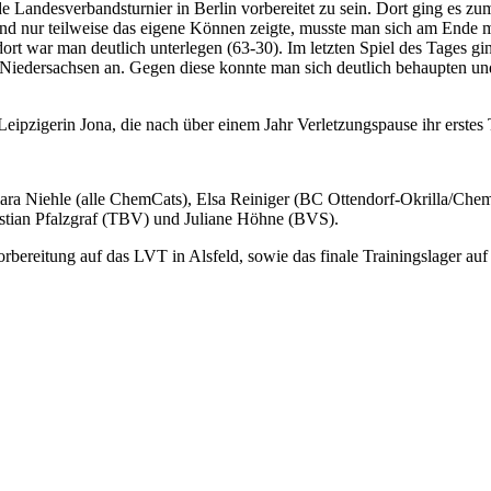
nde Landesverbandsturnier in Berlin vorbereitet zu sein. Dort ging e
 nur teilweise das eigene Können zeigte, musste man sich am Ende mi
t war man deutlich unterlegen (63-30). Im letzten Spiel des Tages gi
iedersachsen an. Gegen diese konnte man sich deutlich behaupten und
pzigerin Jona, die nach über einem Jahr Verletzungspause ihr erstes Tu
Clara Niehle (alle ChemCats), Elsa Reiniger (BC Ottendorf-Okrilla/Ch
tian Pfalzgraf (TBV) und Juliane Höhne (BVS).
rbereitung auf das LVT in Alsfeld, sowie das finale Trainingslager a