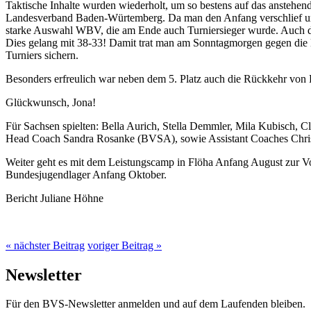
Taktische Inhalte wurden wiederholt, um so bestens auf das anstehe
Landesverband Baden-Würtemberg. Da man den Anfang verschlief und
starke Auswahl WBV, die am Ende auch Turniersieger wurde. Auch dor
Dies gelang mit 38-33! Damit trat man am Sonntagmorgen gegen die N
Turniers sichern.
Besonders erfreulich war neben dem 5. Platz auch die Rückkehr von Lei
Glückwunsch, Jona!
Für Sachsen spielten: Bella Aurich, Stella Demmler, Mila Kubisch, 
Head Coach Sandra Rosanke (BVSA), sowie Assistant Coaches Chris
Weiter geht es mit dem Leistungscamp in Flöha Anfang August zur Vo
Bundesjugendlager Anfang Oktober.
Bericht Juliane Höhne
« nächster Beitrag
voriger Beitrag »
Newsletter
Für den BVS-Newsletter anmelden und auf dem Laufenden bleiben.