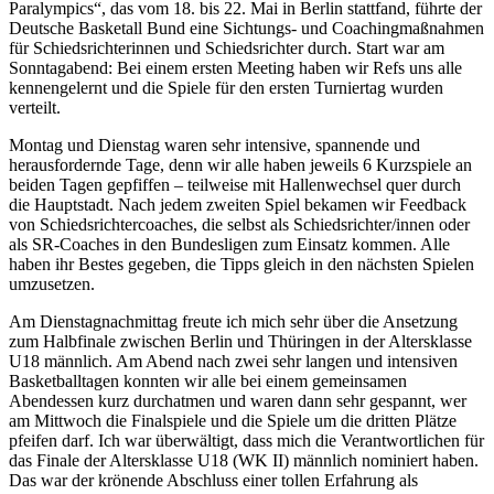
Paralympics“, das vom 18. bis 22. Mai in Berlin stattfand, führte der
Deutsche Basketall Bund eine Sichtungs- und Coachingmaßnahmen
für Schiedsrichterinnen und Schiedsrichter durch. Start war am
Sonntagabend: Bei einem ersten Meeting haben wir Refs uns alle
kennengelernt und die Spiele für den ersten Turniertag wurden
verteilt.
Montag und Dienstag waren sehr intensive, spannende und
herausfordernde Tage, denn wir alle haben jeweils 6 Kurzspiele an
beiden Tagen gepfiffen – teilweise mit Hallenwechsel quer durch
die Hauptstadt. Nach jedem zweiten Spiel bekamen wir Feedback
von Schiedsrichtercoaches, die selbst als Schiedsrichter/innen oder
als SR-Coaches in den Bundesligen zum Einsatz kommen. Alle
haben ihr Bestes gegeben, die Tipps gleich in den nächsten Spielen
umzusetzen.
Am Dienstagnachmittag freute ich mich sehr über die Ansetzung
zum Halbfinale zwischen Berlin und Thüringen in der Altersklasse
U18 männlich. Am Abend nach zwei sehr langen und intensiven
Basketballtagen konnten wir alle bei einem gemeinsamen
Abendessen kurz durchatmen und waren dann sehr gespannt, wer
am Mittwoch die Finalspiele und die Spiele um die dritten Plätze
pfeifen darf. Ich war überwältigt, dass mich die Verantwortlichen für
das Finale der Altersklasse U18 (WK II) männlich nominiert haben.
Das war der krönende Abschluss einer tollen Erfahrung als