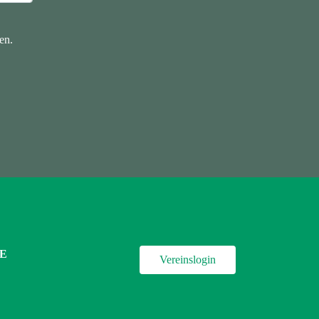
en.
E
Vereinslogin