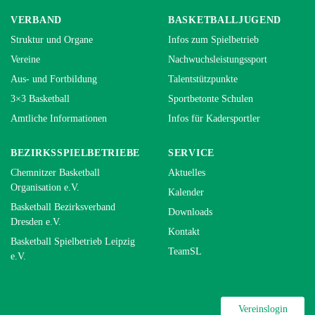
VERBAND
BASKETBALLJUGEND
Struktur und Organe
Infos zum Spielbetrieb
Vereine
Nachwuchsleistungssport
Aus- und Fortbildung
Talentstützpunkte
3×3 Basketball
Sportbetonte Schulen
Amtliche Informationen
Infos für Kadersportler
BEZIRKSSPIELBETRIEBE
SERVICE
Chemnitzer Basketball
Aktuelles
Organisation e.V.
Kalender
Basketball Bezirksverband
Downloads
Dresden e.V.
Kontakt
Basketball Spielbetrieb Leipzig
TeamSL
e.V.
Vereinslogin