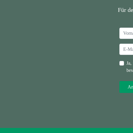
Für d
Ja,
bes