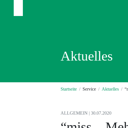
Aktuelles
Startseite
Service
Aktuelles
“
ALLGEMEIN | 30.07.2020
“miss – Meh