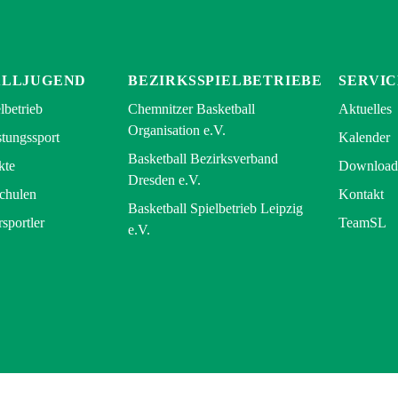
ALLJUGEND
BEZIRKSSPIELBETRIEBE
SERVIC
lbetrieb
Chemnitzer Basketball
Aktuelles
Organisation e.V.
tungssport
Kalender
Basketball Bezirksverband
kte
Download
Dresden e.V.
Schulen
Kontakt
Basketball Spielbetrieb Leipzig
rsportler
TeamSL
e.V.