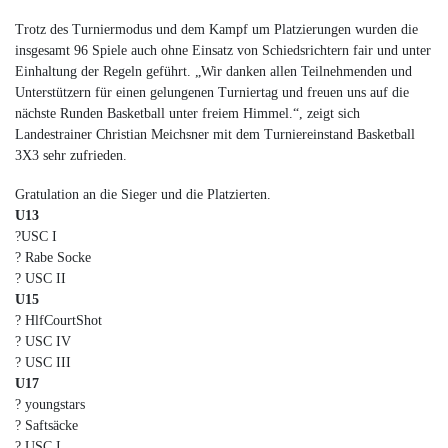
Trotz des Turniermodus und dem Kampf um Platzierungen wurden die
insgesamt 96 Spiele auch ohne Einsatz von Schiedsrichtern fair und unter
Einhaltung der Regeln geführt. „Wir danken allen Teilnehmenden und
Unterstützern für einen gelungenen Turniertag und freuen uns auf die
nächste Runden Basketball unter freiem Himmel.“, zeigt sich
Landestrainer Christian Meichsner mit dem Turniereinstand Basketball
3X3 sehr zufrieden.
Gratulation an die Sieger und die Platzierten.
U13
?USC I
? Rabe Socke
? USC II
U15
? HlfCourtShot
? USC IV
? USC III
U17
? youngstars
? Saftsäcke
? USC I