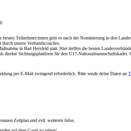
10
die besten Teilnehmer:innen geht es nach der Nominierung in den Landes
t durch unsere Verbandscoaches.
 Maßnahme in Bad Hersfeld statt. Hier treffen die besten Landesverbänd
als direkte Sichtungsplattform für den U17-Nationalmannschaftskader. W
eldung per E-Mail zwingend erforderlich. Bitte sende deine Daten an
T
nauen Zeitplan und evtl. weiteren Infos.
resden auf dem Court zu sehen!