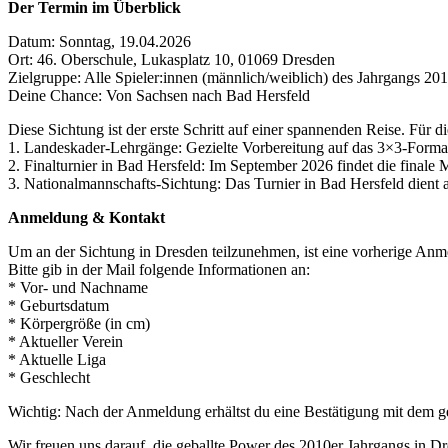
Der Termin im Überblick
Datum: Sonntag, 19.04.2026
Ort: 46. Oberschule, Lukasplatz 10, 01069 Dresden
Zielgruppe: Alle Spieler:innen (männlich/weiblich) des Jahrgangs 20
Deine Chance: Von Sachsen nach Bad Hersfeld
Diese Sichtung ist der erste Schritt auf einer spannenden Reise. Für 
1. Landeskader-Lehrgänge: Gezielte Vorbereitung auf das 3×3-Forma
2. Finalturnier in Bad Hersfeld: Im September 2026 findet die finale
3. Nationalmannschafts-Sichtung: Das Turnier in Bad Hersfeld dient 
Anmeldung & Kontakt
Um an der Sichtung in Dresden teilzunehmen, ist eine vorherige Anm
Bitte gib in der Mail folgende Informationen an:
* Vor- und Nachname
* Geburtsdatum
* Körpergröße (in cm)
* Aktueller Verein
* Aktuelle Liga
* Geschlecht
Wichtig: Nach der Anmeldung erhältst du eine Bestätigung mit dem ge
Wir freuen uns darauf, die geballte Power des 2010er Jahrgangs in D