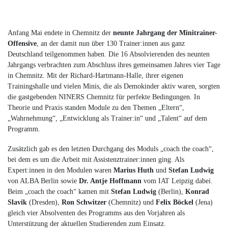
Anfang Mai endete in Chemnitz der
neunte Jahrgang der Minitrainer-
Offensive
, an der damit nun über 130 Trainer:innen aus ganz
Deutschland teilgenommen haben. Die 16 Absolvierenden des neunten
Jahrgangs verbrachten zum Abschluss ihres gemeinsamen Jahres vier Tage
in Chemnitz. Mit der Richard-Hartmann-Halle, ihrer eigenen
Trainingshalle und vielen Minis, die als Demokinder aktiv waren, sorgten
die gastgebenden NINERS Chemnitz für perfekte Bedingungen. In
Theorie und Praxis standen Module zu den Themen „Eltern“,
„Wahrnehmung“, „Entwicklung als Trainer:in“ und „Talent“ auf dem
Programm.
Zusätzlich gab es den letzten Durchgang des Moduls „coach the coach“,
bei dem es um die Arbeit mit Assistenztrainer:innen ging. Als
Expert:innen in den Modulen waren
Marius Huth
und
Stefan Ludwig
von ALBA Berlin sowie
Dr. Antje Hoffmann
vom IAT Leipzig dabei.
Beim „coach the coach“ kamen mit
Stefan Ludwig
(Berlin),
Konrad
Slavik
(Dresden),
Ron Schwitzer
(Chemnitz) und
Felix Böckel
(Jena)
gleich vier Absolventen des Programms aus den Vorjahren als
Unterstützung der aktuellen Studierenden zum Einsatz.