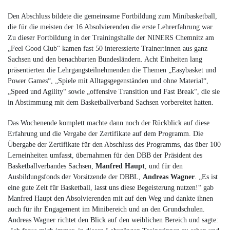
Den Abschluss bildete die gemeinsame Fortbildung zum Minibasketball,
die für die meisten der 16 Absolvierenden die erste Lehrerfahrung war.
Zu dieser Fortbildung in der Trainingshalle der NINERS Chemnitz am
„Feel Good Club“ kamen fast 50 interessierte Trainer:innen aus ganz
Sachsen und den benachbarten Bundesländern. Acht Einheiten lang
präsentierten die Lehrgangsteilnehmenden die Themen „Easybasket und
Power Games“, „Spiele mit Alltagsgegenständen und ohne Material“,
„Speed und Agility“ sowie „offensive Transition und Fast Break“, die sie
in Abstimmung mit dem Basketballverband Sachsen vorbereitet hatten.
Das Wochenende komplett machte dann noch der Rückblick auf diese
Erfahrung und die Vergabe der Zertifikate auf dem Programm. Die
Übergabe der Zertifikate für den Abschluss des Programms, das über 100
Lerneinheiten umfasst, übernahmen für den DBB der Präsident des
Basketballverbandes Sachsen,
Manfred Haupt
, und für den
Ausbildungsfonds der Vorsitzende der DBBL,
Andreas Wagner
. „Es ist
eine gute Zeit für Basketball, lasst uns diese Begeisterung nutzen!“ gab
Manfred Haupt den Absolvierenden mit auf den Weg und dankte ihnen
auch für ihr Engagement im Minibereich und an den Grundschulen.
Andreas Wagner richtet den Blick auf den weiblichen Bereich und sagte: