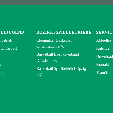
ALLJUGEND
BEZIRKSSPIELBETRIEBE
SERVIC
lbetrieb
Chemnitzer Basketball
Aktuelles
Organisation e.V.
tungssport
Kalender
Basketball Bezirksverband
kte
Download
Dresden e.V.
Schulen
Kontakt
Basketball Spielbetrieb Leipzig
rsportler
TeamSL
e.V.