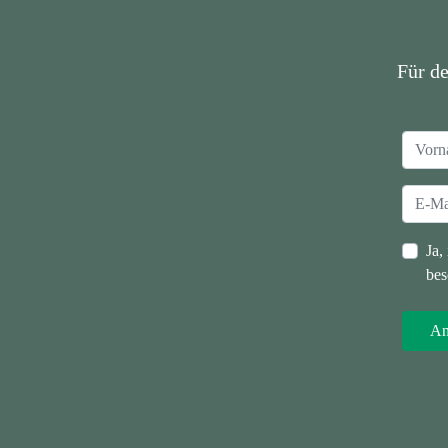
Für d
Ja,
bes