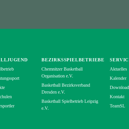
ALLJUGEND
BEZIRKSSPIELBETRIEBE
SERVIC
lbetrieb
Chemnitzer Basketball
Aktuelles
Organisation e.V.
tungssport
Kalender
Basketball Bezirksverband
kte
Download
Dresden e.V.
Schulen
Kontakt
Basketball Spielbetrieb Leipzig
rsportler
TeamSL
e.V.