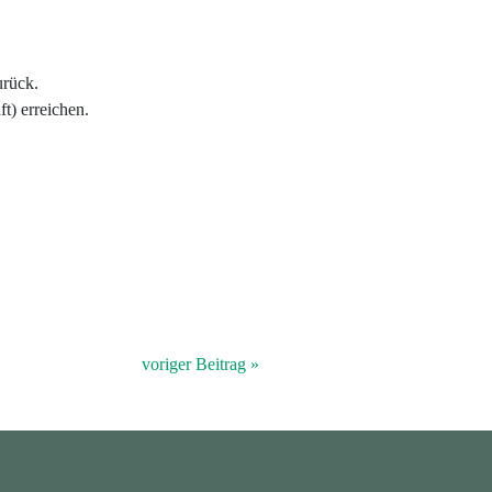
urück.
t) erreichen.
voriger Beitrag »