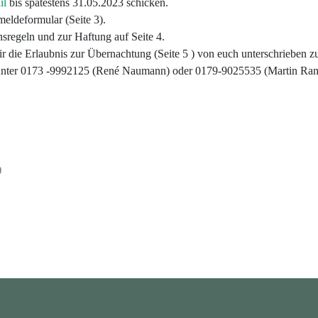
il
bis spätestens 31.05.2023 schicken.
meldeformular (Seite 3).
nsregeln und zur Haftung auf Seite 4.
die Erlaubnis zur Übernachtung (Seite 5 ) von euch unterschrieben z
ns unter 0173 -9992125 (René Naumann) oder 0179-9025535 (Martin Ranf
)