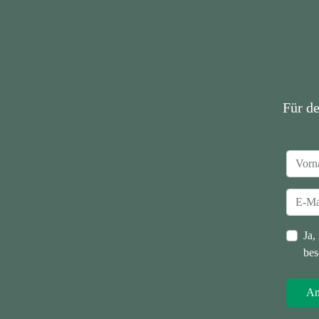
Für d
Ja,
bes