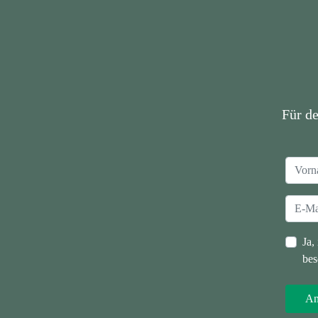
Für d
Ja,
bes