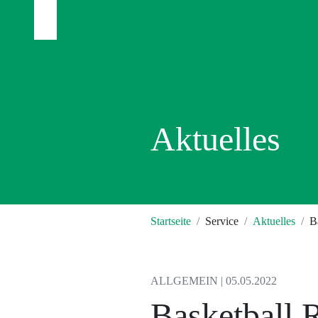
Aktuelles
Startseite
Service
Aktuelles
B
ALLGEMEIN | 05.05.2022
Basketball R