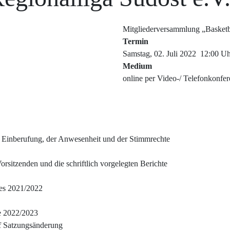
Mitgliederversammlung „Basketba
Termin
Samstag, 02. Juli 2022 12:00 U
Medium
online per Video-/ Telefonkonfe
Einberufung,
der Anwesenheit
und
der
Stimmrechte
orsitzenden
und
die
schriftlich
vorgelegten
Berichte
es
20
2
1
/202
2
e
202
2
/202
3
f
Satzungsänderung