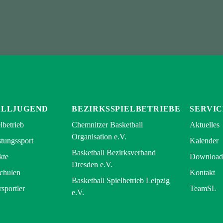
ALLJUGEND
BEZIRKSSPIELBETRIEBE
SERVIC
lbetrieb
Chemnitzer Basketball
Aktuelles
Organisation e.V.
tungssport
Kalender
Basketball Bezirksverband
kte
Download
Dresden e.V.
Schulen
Kontakt
Basketball Spielbetrieb Leipzig
rsportler
TeamSL
e.V.