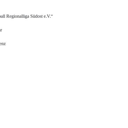
ll Regionalliga Südost e.V.“
hr
renz