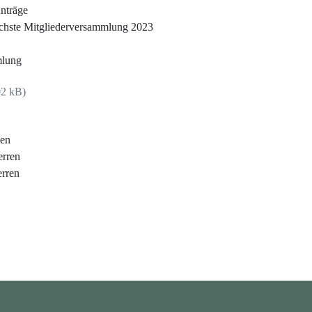
nträge
chste
Mitgliederversammlung
202
3
mlung
2 kB)
en
rren
rren