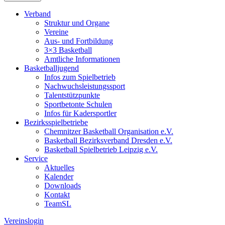
Verband
Struktur und Organe
Vereine
Aus- und Fortbildung
3×3 Basketball
Amtliche Informationen
Basketballjugend
Infos zum Spielbetrieb
Nachwuchsleistungssport
Talentstützpunkte
Sportbetonte Schulen
Infos für Kadersportler
Bezirksspielbetriebe
Chemnitzer Basketball Organisation e.V.
Basketball Bezirksverband Dresden e.V.
Basketball Spielbetrieb Leipzig e.V.
Service
Aktuelles
Kalender
Downloads
Kontakt
TeamSL
Vereinslogin