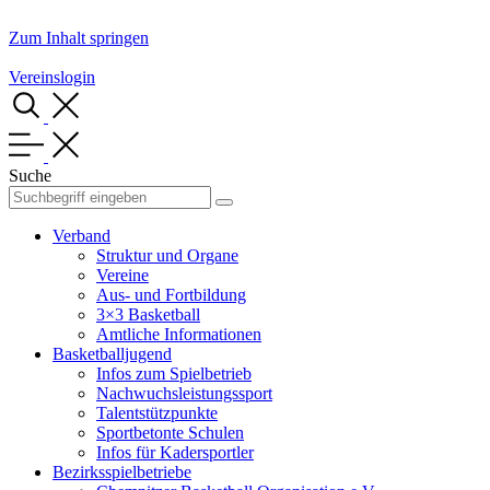
Zum Inhalt springen
Vereinslogin
Suche
Verband
Struktur und Organe
Vereine
Aus- und Fortbildung
3×3 Basketball
Amtliche Informationen
Basketballjugend
Infos zum Spielbetrieb
Nachwuchsleistungssport
Talentstützpunkte
Sportbetonte Schulen
Infos für Kadersportler
Bezirksspielbetriebe