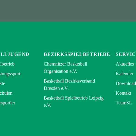
ALLJUGEND
BEZIRKSSPIELBETRIEBE
SERVIC
lbetrieb
Chemnitzer Basketball
Aktuelles
Organisation e.V.
tungssport
Kalender
Basketball Bezirksverband
kte
Download
Dresden e.V.
Schulen
Kontakt
Basketball Spielbetrieb Leipzig
rsportler
TeamSL
e.V.