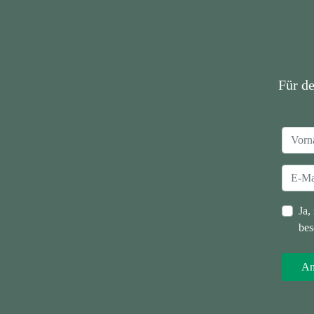
Für d
Ja,
bes