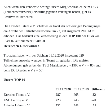
Auch wenn sich Pandemie bedingt unsere Mitgliederzahlen beim DBB
(Teilnehmerausweise) erwartungsgemäß verringert haben, gibt es
Positives zu berichten.
Die Dresden Titans e.V. schafften es trotzt der schwierigen Bedingungen
die Anzahl der Teilnehmerausweise um 22, auf insgesamt
287 TA
zu
erhöhen. Das bedeutet eine Verbesserung in den
TOP 100 des DBB
von
Platz 82 auf nunmehr
Platz 60.
Herzlichen Glückwunsch.
Trotzdem haben wir per Stichtag 31.12.2020 insgesamt 329
Teilnehmerausweise weniger in TeamSL registriert. Die meisten
Abmeldungen gab es bei der TSG Markkleeberg v.1903 e.V. ( – 86) und
beim BC Dresden e.V. ( – 56).
Unsere TOP 10
31.12.2020
31.12.2019
Differenz
Dresden Titans e.V.
287
265
22
USC Leipzig e. V.
223
243
-20
Leipzig Lakers e.V.
222
243
-21