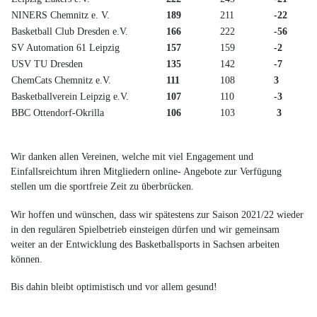
NINERS Chemnitz e. V.
189
211
-22
Basketball Club Dresden e.V.
166
222
-56
SV Automation 61 Leipzig
157
159
-2
USV TU Dresden
135
142
-7
ChemCats Chemnitz e.V.
111
108
3
Basketballverein Leipzig e.V.
107
110
-3
BBC Ottendorf-Okrilla
106
103
3
Wir danken allen Vereinen, welche mit viel Engagement und
Einfallsreichtum ihren Mitgliedern online- Angebote zur Verfügung
stellen um die sportfreie Zeit zu überbrücken.
Wir hoffen und wünschen, dass wir spätestens zur Saison 2021/22 wieder
in den regulären Spielbetrieb einsteigen dürfen und wir gemeinsam
weiter an der Entwicklung des Basketballsports in Sachsen arbeiten
können.
Bis dahin bleibt optimistisch und vor allem gesund!