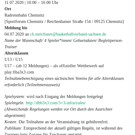
11.07.2020 | 10:00 – 16:00 Uhr
Ort
Radrennbahn Chemnitz
[Sportforum Chemnitz / Reichenhainer Straße 154 / 09125 Chemnitz]
Meldung bis
04.07.2020 an
ch.meichsner@basketballverband-sachsen.de
Name der Mannschaft/ 4 Spieler*innen/ Geburtsdaten/ Begleitperson-
Trainer
Altersklassen
U13 / U15
U17 – (ab 12 Meldungen) – als offizieller Wettbewerb auf
play.fiba3x3.com
Teilnahmeberechtigung eines sächsischen Vereins für alle Altersklassen
erforderlich (Teilnehmerausweis)
Spielsystem:
wird nach Eingang der Meldungen festgelegt
Spielregeln:
http://dbb3x3.com/3×3-infos/rules/
(Abweichende Regelungen werden vor Ort durch den Ausrichter
abgestimmt)
Kosten:
Die Teilnahme an der Veranstaltung ist gebührenfrei.
Publikum:
Entsprechend der aktuell gültigen Regeln, ist während des
Turniers kein Zugang für Zuschauer gestattet.