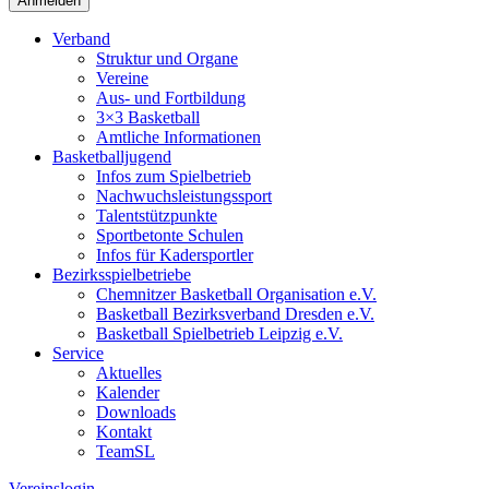
Verband
Struktur und Organe
Vereine
Aus- und Fortbildung
3×3 Basketball
Amtliche Informationen
Basketballjugend
Infos zum Spielbetrieb
Nachwuchsleistungssport
Talentstützpunkte
Sportbetonte Schulen
Infos für Kadersportler
Bezirksspielbetriebe
Chemnitzer Basketball Organisation e.V.
Basketball Bezirksverband Dresden e.V.
Basketball Spielbetrieb Leipzig e.V.
Service
Aktuelles
Kalender
Downloads
Kontakt
TeamSL
Vereinslogin