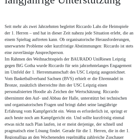
Seit mehr als zwei Jahrzehnten begleitet Riccardo Lahs die Heimspiele
der 1. Herren – und hat in dieser Zeit nahezu jede Situation erlebt, die an
einem Spieltag auftreten kann. Ob organisatorische Herausforderungen,
unerwartete Probleme oder kurzfristige Abstimmungen: Riccardo ist stets
eine zuverlässige Ansprechperson.
Im Rahmen des Weihnachtsspiels der BAURADO UniRiesen Leipzig
gegen BiG Gotha wurde Riccardo für sein jahrzehntelanges Engagement
im Umfeld der 1. Herrenmannschaft des USC Leipzig ausgezeichnet.
Vom Basketballverband Sachsen (BVS) erhielt er die Ehrennadel in
Bronze, zusätzlich überreichte ihm der USC Leipzig einen
personalisierten Hoodie als Zeichen der Wertschätzung. Riccardo
übernimmt den Auf- und Abbau der Halle, unterstützt bei technischen
und organisatorischen Fragen und bringt dabei seine langjährige
Erfahrung vom Kampfgericht ein. Wenn es erforderlich ist, springt er
auch heute noch am Kampfgericht ein. Und sollte kurzfristig einmal
etwas nicht nach Plan laufen, ist er meist derjenige, der schnell und
pragmatisch eine Lösung findet. Gerade für die 1. Herren, die in der 1.
Regionalliga an den Wochenenden regelmäßig zahlreiche Zuschauer