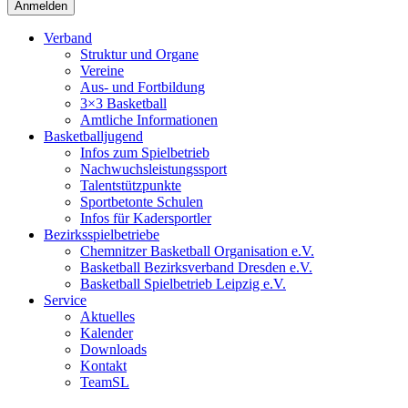
Verband
Struktur und Organe
Vereine
Aus- und Fortbildung
3×3 Basketball
Amtliche Informationen
Basketballjugend
Infos zum Spielbetrieb
Nachwuchsleistungssport
Talentstützpunkte
Sportbetonte Schulen
Infos für Kadersportler
Bezirksspielbetriebe
Chemnitzer Basketball Organisation e.V.
Basketball Bezirksverband Dresden e.V.
Basketball Spielbetrieb Leipzig e.V.
Service
Aktuelles
Kalender
Downloads
Kontakt
TeamSL