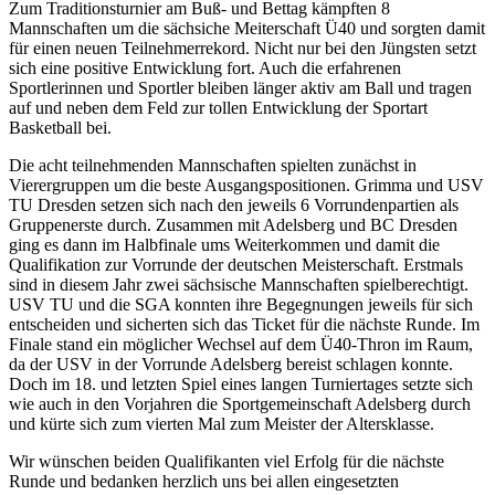
Zum Traditionsturnier am Buß- und Bettag kämpften 8
Mannschaften um die sächsiche Meiterschaft Ü40 und sorgten damit
für einen neuen Teilnehmerrekord. Nicht nur bei den Jüngsten setzt
sich eine positive Entwicklung fort. Auch die erfahrenen
Sportlerinnen und Sportler bleiben länger aktiv am Ball und tragen
auf und neben dem Feld zur tollen Entwicklung der Sportart
Basketball bei.
Die acht teilnehmenden Mannschaften spielten zunächst in
Vierergruppen um die beste Ausgangspositionen. Grimma und USV
TU Dresden setzen sich nach den jeweils 6 Vorrundenpartien als
Gruppenerste durch. Zusammen mit Adelsberg und BC Dresden
ging es dann im Halbfinale ums Weiterkommen und damit die
Qualifikation zur Vorrunde der deutschen Meisterschaft. Erstmals
sind in diesem Jahr zwei sächsische Mannschaften spielberechtigt.
USV TU und die SGA konnten ihre Begegnungen jeweils für sich
entscheiden und sicherten sich das Ticket für die nächste Runde. Im
Finale stand ein möglicher Wechsel auf dem Ü40-Thron im Raum,
da der USV in der Vorrunde Adelsberg bereist schlagen konnte.
Doch im 18. und letzten Spiel eines langen Turniertages setzte sich
wie auch in den Vorjahren die Sportgemeinschaft Adelsberg durch
und kürte sich zum vierten Mal zum Meister der Altersklasse.
Wir wünschen beiden Qualifikanten viel Erfolg für die nächste
Runde und bedanken herzlich uns bei allen eingesetzten