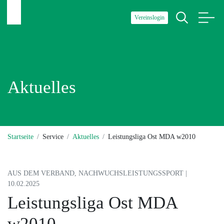
Vereinslogin
Aktuelles
Startseite
Service
Aktuelles
Leistungsliga Ost MDA w2010
AUS DEM VERBAND, NACHWUCHSLEISTUNGSSPORT |
10.02.2025
Leistungsliga Ost MDA
w2010