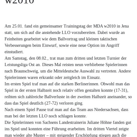
Am 25.01. fand ein gemeinsamer Trainingstag der MDA w2010 in Jena
statt, um sich auf die anstehende LLO vorzubereiten. Dabei wurde an
Feinheiten gearbeitet wie dem Ballvortrag und kleinen taktischen
Verbesserungen beim Einwurf, sowie eine neue Option im Angriff
einstudiert.
Am
Samstag
, den 08.02., trat man zum dritten und letzten Turnier der
Leistungsliga Ost an. Dieses Mal reisten neun verbliebene Spielerinnen
nach Braunschweig, um die Mitteldeutsche Auswahl zu vertreten. Andere
Spielerinnen waren erkrankt oder zeitgleich im Einsatz.
Im ersten Spiel traf man auf die starken Berlinerinnen. Obwohl man das
Spiel in der ersten Halbzeit noch relativ offen gestalten konnte (17-31),
reihten sich zahlreiche Ballverluste in der zweiten Halbzeit aneinander, so
dass das Spiel deutlich (27-72) verloren ging.
Nach einem Spiel Pause traf man auf das Team aus Niedersachsen, dass
man bei der letzten LLO noch schlagen konnte.
Die Spielerinnen von Sachsens Landestrainerin Juliane Höhne fanden gut
ins Spiel und konnten eine Führung erarbeiten. Im dritten Viertel zeigte
man wieder alte Muster – mit steigender Erschöpfung stiegen auch die