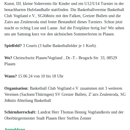
Kunst, DJ, kleine Sideevents für Kinder und ein U12/U14 Turnier in der
benachbarten Hufelandhalle stattfinden. Die Basketballvereine Basketball
Club Vogtland e.V., SGJößnitz mit den Falken, Greizer Bullets und die
Zairs aus Zeulenroda sind fester Bestandteil dieses Turniers. Schon jetzt
macht es richtig Lust und Laune. Auf die Freiplätze fertig los! Wir sehen
uns am Samstag kurz vor den sächsischen Sommerferien in Plauen.
Spielfeld?
3 Courts (3 halbe Basketballelder je 1 Korb).
Wo?
Chrieschwitz Plauen/Vogtland , Dr.-T.- Brugsch-Str. 33, 08529
Plauen
Wann?
15.06.24 von 10 bis 18 Uhr
Organisation:
Basketball Club Vogtland e.V. zusammen mit 3 weiteren
Vereinen (Sachsen/Thüringen) SV Greizer Bullets, Z’airs Zeulenroda, SG
Jößnitz Abteilung Basketball
Schirmherrschaft:
Landrat Herr Thomas Hennig Vogtlandkreis und der
Oberbürgermeister Stadt Plauen Herr Steffen Zenner
Anmeldung