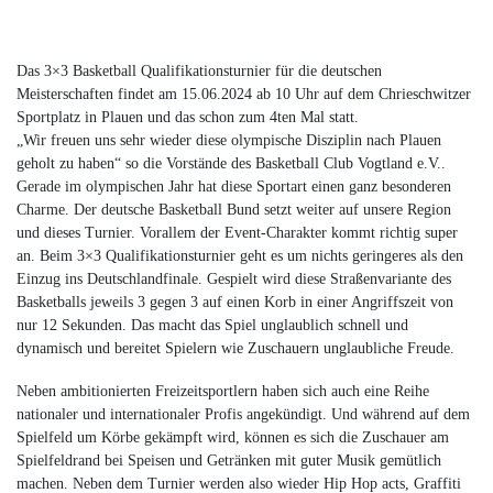
Das 3×3 Basketball Qualifikationsturnier für die deutschen
Meisterschaften findet am 15.06.2024 ab 10 Uhr auf dem Chrieschwitzer
Sportplatz in Plauen und das schon zum 4ten Mal statt.
„Wir freuen uns sehr wieder diese olympische Disziplin nach Plauen
geholt zu haben“ so die Vorstände des Basketball Club Vogtland e.V..
Gerade im olympischen Jahr hat diese Sportart einen ganz besonderen
Charme. Der deutsche Basketball Bund setzt weiter auf unsere Region
und dieses Turnier. Vorallem der Event-Charakter kommt richtig super
an. Beim 3×3 Qualifikationsturnier geht es um nichts geringeres als den
Einzug ins Deutschlandfinale. Gespielt wird diese Straßenvariante des
Basketballs jeweils 3 gegen 3 auf einen Korb in einer Angriffszeit von
nur 12 Sekunden. Das macht das Spiel unglaublich schnell und
dynamisch und bereitet Spielern wie Zuschauern unglaubliche Freude.
Neben ambitionierten Freizeitsportlern haben sich auch eine Reihe
nationaler und internationaler Profis angekündigt. Und während auf dem
Spielfeld um Körbe gekämpft wird, können es sich die Zuschauer am
Spielfeldrand bei Speisen und Getränken mit guter Musik gemütlich
machen. Neben dem Turnier werden also wieder Hip Hop acts, Graffiti