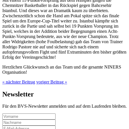
Mit einem 11-Punktevorsprung aus dem Hinspiel gingen die
Chemnitzer Basketballer in das Rückspiel gegen Bahcesehir
Istanbul. Und dieses war an Dramatik kaum zu überbieten.
Zwischenzeitlich schon die Hand am Pokal spitze sich das finale
Spiel um den Europe-Cup-Titel weiter zu. Istanbul kämpfte sich
zurück in die Partie und sah selbst bei 19 Punkten Vorsprung im
Spiel, welches in der Addition beider Begegnungen einen Acht-
Punkte-Vorsprung bedeutete, aus wie der neue Champion. Trotz
aller Widrigkeiten (hohe Foulbelastung) gab das Team von Trainer
Rodrigo Pastore nie auf und sicherte sich nach einem
aufopferungsvollem Fight und fünf Extraminuten den bisher größten
Erfolg der Vereinsgeschichte!
Herzlichen Glückwunsch an das Team und die gesamte NINERS
Organisation!
« nächster Beitrag
voriger Beitrag »
Newsletter
Für den BVS-Newsletter anmelden und auf dem Laufenden bleiben.