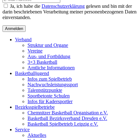
Ja, ich habe die
Datenschutzerklärung
gelesen und bin mit der
darin beschriebenen Verarbeitung meiner personenbezogenen Daten
einverstanden.
Verband
Struktur und Organe
Vereine
Aus- und Fortbildung
3×3 Basketball
Amtliche Informationen
Basketballjugend
Infos zum Spielbetrieb
Nachwuchsleistungssport
Talentstützpunkte
Sportbetonte Schulen
Infos für Kadersportler
Bezirksspielbetriebe
Chemnitzer Basketball Organisation e.V.
Basketball Bezirksverband Dresden e.V.
Basketball Spielbetrieb Leipzig e.V.
Service
Aktuelles