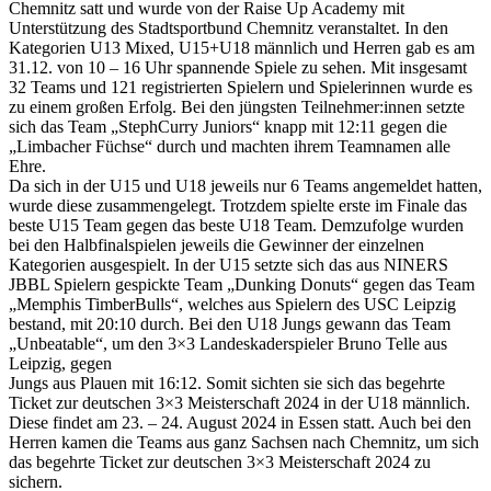
Chemnitz satt und wurde von der Raise Up Academy mit
Unterstützung des Stadtsportbund Chemnitz veranstaltet. In den
Kategorien U13 Mixed, U15+U18 männlich und Herren gab es am
31.12. von 10 – 16 Uhr spannende Spiele zu sehen. Mit insgesamt
32 Teams und 121 registrierten Spielern und Spielerinnen wurde es
zu einem großen Erfolg. Bei den jüngsten Teilnehmer:innen setzte
sich das Team „StephCurry Juniors“ knapp mit 12:11 gegen die
„Limbacher Füchse“ durch und machten ihrem Teamnamen alle
Ehre.
Da sich in der U15 und U18 jeweils nur 6 Teams angemeldet hatten,
wurde diese zusammengelegt. Trotzdem spielte erste im Finale das
beste U15 Team gegen das beste U18 Team. Demzufolge wurden
bei den Halbfinalspielen jeweils die Gewinner der einzelnen
Kategorien ausgespielt. In der U15 setzte sich das aus NINERS
JBBL Spielern gespickte Team „Dunking Donuts“ gegen das Team
„Memphis TimberBulls“, welches aus Spielern des USC Leipzig
bestand, mit 20:10 durch. Bei den U18 Jungs gewann das Team
„Unbeatable“, um den 3×3 Landeskaderspieler Bruno Telle aus
Leipzig, gegen
Jungs aus Plauen mit 16:12. Somit sichten sie sich das begehrte
Ticket zur deutschen 3×3 Meisterschaft 2024 in der U18 männlich.
Diese findet am 23. – 24. August 2024 in Essen statt. Auch bei den
Herren kamen die Teams aus ganz Sachsen nach Chemnitz, um sich
das begehrte Ticket zur deutschen 3×3 Meisterschaft 2024 zu
sichern.