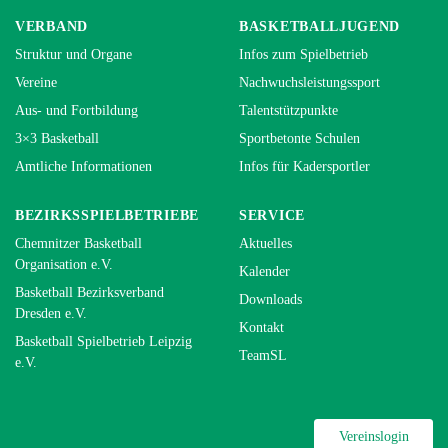
VERBAND
BASKETBALLJUGEND
Struktur und Organe
Infos zum Spielbetrieb
Vereine
Nachwuchsleistungssport
Aus- und Fortbildung
Talentstützpunkte
3×3 Basketball
Sportbetonte Schulen
Amtliche Informationen
Infos für Kadersportler
BEZIRKSSPIELBETRIEBE
SERVICE
Chemnitzer Basketball
Aktuelles
Organisation e.V.
Kalender
Basketball Bezirksverband
Downloads
Dresden e.V.
Kontakt
Basketball Spielbetrieb Leipzig
TeamSL
e.V.
Vereinslogin