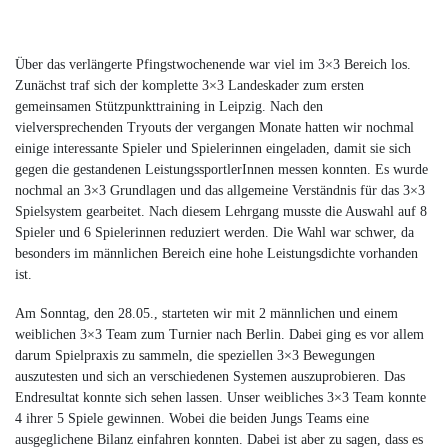
Über das verlängerte Pfingstwochenende war viel im 3×3 Bereich los.
Zunächst traf sich der komplette 3×3 Landeskader zum ersten
gemeinsamen Stützpunkttraining in Leipzig. Nach den
vielversprechenden Tryouts der vergangen Monate hatten wir nochmal
einige interessante Spieler und Spielerinnen eingeladen, damit sie sich
gegen die gestandenen LeistungssportlerInnen messen konnten. Es wurde
nochmal an 3×3 Grundlagen und das allgemeine Verständnis für das 3×3
Spielsystem gearbeitet. Nach diesem Lehrgang musste die Auswahl auf 8
Spieler und 6 Spielerinnen reduziert werden. Die Wahl war schwer, da
besonders im männlichen Bereich eine hohe Leistungsdichte vorhanden
ist.
Am Sonntag, den 28.05., starteten wir mit 2 männlichen und einem
weiblichen 3×3 Team zum Turnier nach Berlin. Dabei ging es vor allem
darum Spielpraxis zu sammeln, die speziellen 3×3 Bewegungen
auszutesten und sich an verschiedenen Systemen auszuprobieren. Das
Endresultat konnte sich sehen lassen. Unser weibliches 3×3 Team konnte
4 ihrer 5 Spiele gewinnen. Wobei die beiden Jungs Teams eine
ausgeglichene Bilanz einfahren konnten. Dabei ist aber zu sagen, dass es