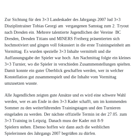
Zur Sichtung für den 3×3 Landeskader des Jahrgangs 2007 lud 3×3
Disziplintrainer Tobias Georgi am vergangenen Samstag zum 2. Tryout
nach Dresden ein. Mehrere talentierte Jugendlichen der Vereine BC
Dresden, Dresden Titians und MINERS Freiberg präsentierten sich
hochmotiviert und gingen voll fokussiert in die erste Trainingseinheit am
Vormittag. Es wurden spezielle 3×3 Inhalte vermittelt und die
Auffassungsgabe der Spieler war hoch. Am Nachmittag folgte ein kleines
3×3 Turnier, wo die Spieler in verschieden Zusammenstellungen spielten.
Damit konnte ein guter Überblick geschaffen werden, wer in welcher
Konstellation gut zusammenspielt und die Inhalte vom Vormittag
umzusetzen wusste.
Alle Jugendlichen zeigten gute Ansätze und es wird eine schwere Wahl
werden, wer es am Ende in den 3×3 Kader schafft, um im kommenden
Sommer zu den weiterführenden Trainingstagen und den Turnieren
eingeladen zu werden. Der nächste offizielle Termin ist der 27.05. zum
3×3 Training in Leipzig. Danach muss der Kader mit 8-9
Spielern stehen. Ebenso hoffen wir dann auch die weiblichen
Spielerinnen des Jahrgangs 2007 begrüßen zu dürfen.