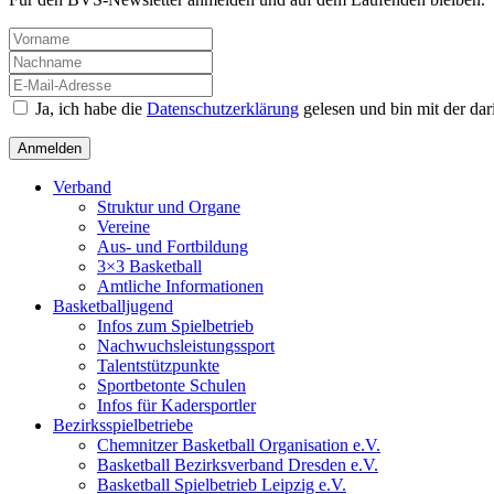
Ja, ich habe die
Datenschutzerklärung
gelesen und bin mit der da
Verband
Struktur und Organe
Vereine
Aus- und Fortbildung
3×3 Basketball
Amtliche Informationen
Basketballjugend
Infos zum Spielbetrieb
Nachwuchsleistungssport
Talentstützpunkte
Sportbetonte Schulen
Infos für Kadersportler
Bezirksspielbetriebe
Chemnitzer Basketball Organisation e.V.
Basketball Bezirksverband Dresden e.V.
Basketball Spielbetrieb Leipzig e.V.