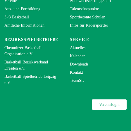
Vereine
Nachwuchsleistungssport
Aus- und Fortbildung
Talentstützpunkte
3×3 Basketball
Sportbetonte Schulen
Amtliche Informationen
Infos für Kadersportler
BEZIRKSSPIELBETRIEBE
SERVICE
Chemnitzer Basketball
Aktuelles
Organisation e.V.
Kalender
Basketball Bezirksverband
Downloads
Dresden e.V.
Kontakt
Basketball Spielbetrieb Leipzig
TeamSL
e.V.
Vereinslogin