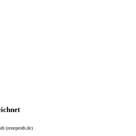
eichnet
th (renepesth.de)