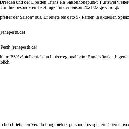
 Dresden und der Dresden Titans ein Saisonhöhepunkt. Für zwei weitere
 für ihre besonderen Leistungen in der Saison 2021/22 gewürdigt.
eifer der Saison“ aus. Er leitete bis dato 57 Partien in aktuellen Spielz
(renepesth.de)
Pesth (renepesth.de)
l im BVS-Spielbetrieb auch überregional beim Bundesfinale „Jugend tr
blich.
rin beschriebenen Verarbeitung meiner personenbezogenen Daten einve