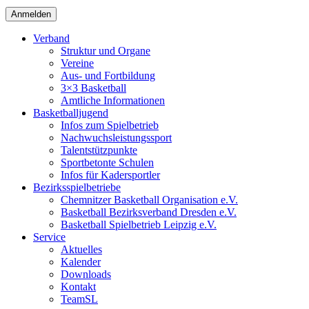
Verband
Struktur und Organe
Vereine
Aus- und Fortbildung
3×3 Basketball
Amtliche Informationen
Basketballjugend
Infos zum Spielbetrieb
Nachwuchsleistungssport
Talentstützpunkte
Sportbetonte Schulen
Infos für Kadersportler
Bezirksspielbetriebe
Chemnitzer Basketball Organisation e.V.
Basketball Bezirksverband Dresden e.V.
Basketball Spielbetrieb Leipzig e.V.
Service
Aktuelles
Kalender
Downloads
Kontakt
TeamSL