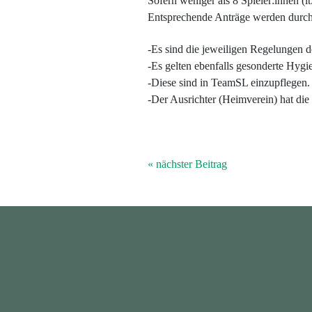
Sofern weniger als 8 Spieler:innen (
Entsprechende Anträge werden durch d
-Es sind die jeweiligen Regelungen d
-Es gelten ebenfalls gesonderte Hygi
-Diese sind in TeamSL einzupflegen. 
-Der Ausrichter (Heimverein) hat die
« nächster Beitrag