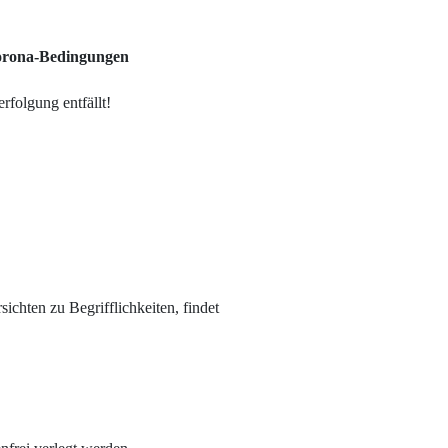
Corona-Bedingungen
rfolgung entfällt!
chten zu Begrifflichkeiten, findet