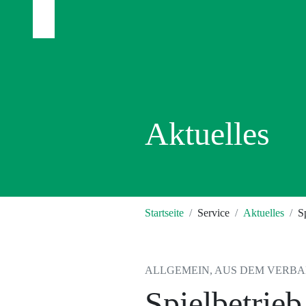
Aktuelles
Startseite
Service
Aktuelles
S
ALLGEMEIN, AUS DEM VERBAND
Spielbetrie