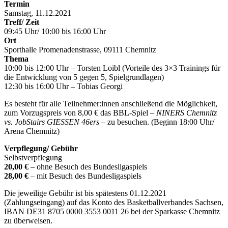
Termin
Samstag, 11.12.2021
Treff/ Zeit
09:45 Uhr/ 10:00 bis 16:00 Uhr
Ort
Sporthalle Promenadenstrasse, 09111 Chemnitz
Thema
10:00 bis 12:00 Uhr – Torsten Loibl (Vorteile des 3×3 Trainings für
die Entwicklung von 5 gegen 5, Spielgrundlagen)
12:30 bis 16:00 Uhr – Tobias Georgi
Es besteht für alle Teilnehmer:innen anschließend die Möglichkeit,
zum Vorzugspreis von 8,00 € das BBL-Spiel –
NINERS Chemnitz
vs. JobStairs GIESSEN 46ers
– zu besuchen. (Beginn 18:00 Uhr/
Arena Chemnitz)
Verpflegung/ Gebühr
Selbstverpflegung
20,00 €
– ohne Besuch des Bundesligaspiels
28,00 €
– mit Besuch des Bundesligaspiels
Die jeweilige Gebühr ist bis spätestens 01.12.2021
(Zahlungseingang) auf das Konto des Basketballverbandes Sachsen,
IBAN DE31 8705 0000 3553 0011 26 bei der Sparkasse Chemnitz
zu überweisen.