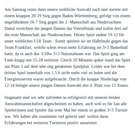
Am Samstag reiste dann unsere weibliche Auswahl nach und startete mit
einem knappen 20-19 Sieg gegen Baden-Württemberg, gefolgt von einem
ungefährdeten 16-7 Sieg gegen die 2. Mannschaft aus Niedersachsen.
Damit erreichten die jungen Damen das Viertelfinale und trafen dort auf
die erste Mannschaft aus Niedersachsen. Dieses Spiel endete 19-12 für
unser weibliches U18 Team. Somit spielten sie im Halbfinale gegen das
Team Frankfurt, welche schon etwas mehr Erfahrung im 3×3 Basketball
hatte, da es auch das U18w 3×3 Nationalteam war. Das Spiel ging am
Ende knapp mit 15-18 verloren. Gleich 20 Minuten später stand das Spiel
um Platz 3 auf dem sehr eng getakteten Spielplan. Leider war bei dem
dritten Spiel innerhalb von 1,5 h nicht mehr viel zu holen und die
Energiereserven waren aufgebraucht. Durch die knappe Niederlage von
12-14 belegte unsere jungen Damen Auswahl den 4. Platz von 12 Teams.
Insgesamt sind wir sehr zufrieden so erfolgreich mit unseren beiden
Auswahlmannschaften abgeschnitten zu haben, auch weil es für fast alle
Spielerinnen und Spieler das erste Mal bei einem so großen 3×3 Turnier
war. Wir haben alle zusammen viel gelernt und wollen diese
Erfahrungen bei weiteren Turnieren positiv umsetzten.