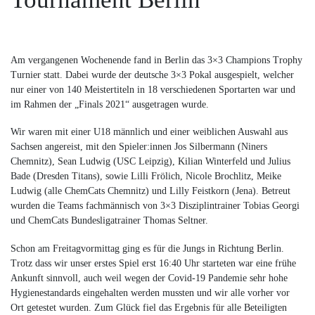
Am vergangenen Wochenende fand in Berlin das 3×3 Champions Trophy
Turnier statt. Dabei wurde der deutsche 3×3 Pokal ausgespielt, welcher
nur einer von 140 Meistertiteln in 18 verschiedenen Sportarten war und
im Rahmen der „Finals 2021“ ausgetragen wurde.
Wir waren mit einer U18 männlich und einer weiblichen Auswahl aus
Sachsen angereist, mit den Spieler:innen Jos Silbermann (Niners
Chemnitz), Sean Ludwig (USC Leipzig), Kilian Winterfeld und Julius
Bade (Dresden Titans), sowie Lilli Frölich, Nicole Brochlitz, Meike
Ludwig (alle ChemCats Chemnitz) und Lilly Feistkorn (Jena). Betreut
wurden die Teams fachmännisch von 3×3 Disziplintrainer Tobias Georgi
und ChemCats Bundesligatrainer Thomas Seltner.
Schon am Freitagvormittag ging es für die Jungs in Richtung Berlin.
Trotz dass wir unser erstes Spiel erst 16:40 Uhr starteten war eine frühe
Ankunft sinnvoll, auch weil wegen der Covid-19 Pandemie sehr hohe
Hygienestandards eingehalten werden mussten und wir alle vorher vor
Ort getestet wurden. Zum Glück fiel das Ergebnis für alle Beteiligten