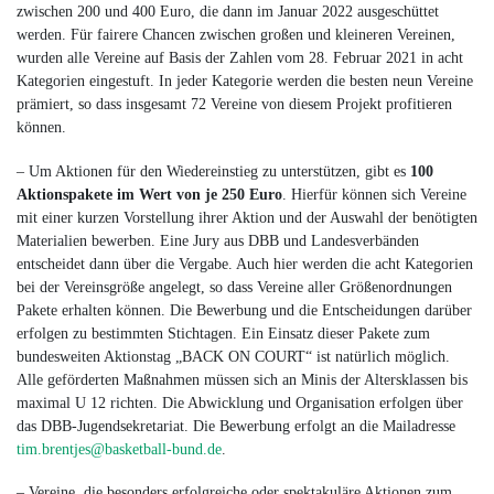
zwischen 200 und 400 Euro, die dann im Januar 2022 ausgeschüttet
werden. Für fairere Chancen zwischen großen und kleineren Vereinen,
wurden alle Vereine auf Basis der Zahlen vom 28. Februar 2021 in acht
Kategorien eingestuft. In jeder Kategorie werden die besten neun Vereine
prämiert, so dass insgesamt 72 Vereine von diesem Projekt profitieren
können.
– Um Aktionen für den Wiedereinstieg zu unterstützen, gibt es
100
Aktionspakete im Wert von je 250 Euro
. Hierfür können sich Vereine
mit einer kurzen Vorstellung ihrer Aktion und der Auswahl der benötigten
Materialien bewerben. Eine Jury aus DBB und Landesverbänden
entscheidet dann über die Vergabe. Auch hier werden die acht Kategorien
bei der Vereinsgröße angelegt, so dass Vereine aller Größenordnungen
Pakete erhalten können. Die Bewerbung und die Entscheidungen darüber
erfolgen zu bestimmten Stichtagen. Ein Einsatz dieser Pakete zum
bundesweiten Aktionstag „BACK ON COURT“ ist natürlich möglich.
Alle geförderten Maßnahmen müssen sich an Minis der Altersklassen bis
maximal U 12 richten. Die Abwicklung und Organisation erfolgen über
das DBB-Jugendsekretariat. Die Bewerbung erfolgt an die Mailadresse
tim.brentjes@basketball-bund.de
.
– Vereine, die besonders erfolgreiche oder spektakuläre Aktionen zum