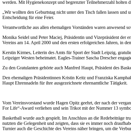
werden. Mit Hygienekonzept und begrenzter Teilnehmerzahl holten d
„Wir wollten den Geburtstag nicht unter den Tisch fallen lassen und 
Entscheidung für eine Feier.
Verantwortliche aus allen ehemaligen Vorständen waren anwesend sowi
Monika Seidel und Peter Maciej, Präsidentin und Vizepräsident der 
Vereins am 14. April 2000 und den ersten erfolgreichen Jahren, in d
Kerstin Kirmes, Leiterin des Amts für Sport der Stadt Leipzig, gratu
Leipziger Westen beheimatet. Eagles-Trainer Sascha Drescher engagie
Zu den Gratulanten gehörte auch Manfred Haupt, Präsident des Baske
Den ehemaligen Präsidentinnen Kristin Keitz und Franziska Kampha
Haupt Ehrennadeln für ihre ausgezeichnete ehrenamtliche Tätigkeit.
Vom Vereinsvorstand wurde Hagen Opitz geehrt, der nach der vergangen
For Life“-Award verliehen und sein Trikot mit der Nummer 13 symbo
Basketball wurde auch gespielt. Im Anschluss an die Redebeiträge tru
nutzten die Gelegenheit und zeigten, dass sie es immer noch draufhabe
Turnier auch die Geschichte des Vereins näher bringen, um die Verbu