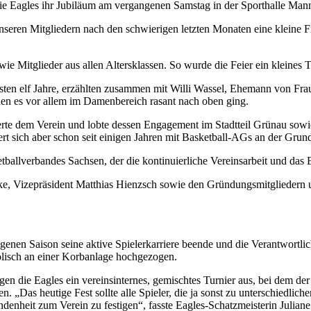
ie Eagles ihr Jubiläum am vergangenen Samstag in der Sporthalle Man
unseren Mitgliedern nach den schwierigen letzten Monaten eine kleine F
e Mitglieder aus allen Altersklassen. So wurde die Feier ein kleines T
ersten elf Jahre, erzählten zusammen mit Willi Wassel, Ehemann von F
enen es vor allem im Damenbereich rasant nach oben ging.
lierte dem Verein und lobte dessen Engagement im Stadtteil Grünau sowi
rt sich aber schon seit einigen Jahren mit Basketball-AGs an der Grun
tballverbandes Sachsen, der die kontinuierliche Vereinsarbeit und da
ke, Vizepräsident Matthias Hienzsch sowie den Gründungsmitgliedern
en Saison seine aktive Spielerkarriere beende und die Verantwortlichen
lisch an einer Korbanlage hochgezogen.
gen die Eagles ein vereinsinternes, gemischtes Turnier aus, bei dem de
n. „Das heutige Fest sollte alle Spieler, die ja sonst zu unterschiedl
ndenheit zum Verein zu festigen“, fasste Eagles-Schatzmeisterin Juli