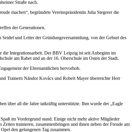
nheimer Straße nach.
reude machen“, begründete Vereinspräsidentin Julia Stegerer die
reffen der Generationen.
rau Seidel und Leiter der Gründungsversammlung, von der Geburt des
e die Integrationsarbeit. Der BBV Leipzig ist seit Anbeginn im
dschule am Rabet und an der 16. Oberschule im Osten der Stadt.
s Engagement der Ehrenamtlichen hervorhob.
 und Trainern Nándor Kovács und Robert Mayer überreichte Herr
 über all die Jahre tatkräftig unterstützte. Ihm wurde der „Eagle
r Spaß im Vordergrund stand. Einige nicht mehr aktive Mitglieder
ichen Zeiten trainieren, zusammenbringen und ihnen neben der Freude am
ane Opel den gelungenen Tag zusammen.