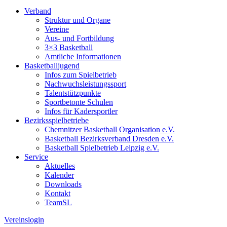
Verband
Struktur und Organe
Vereine
Aus- und Fortbildung
3×3 Basketball
Amtliche Informationen
Basketballjugend
Infos zum Spielbetrieb
Nachwuchsleistungssport
Talentstützpunkte
Sportbetonte Schulen
Infos für Kadersportler
Bezirksspielbetriebe
Chemnitzer Basketball Organisation e.V.
Basketball Bezirksverband Dresden e.V.
Basketball Spielbetrieb Leipzig e.V.
Service
Aktuelles
Kalender
Downloads
Kontakt
TeamSL
Vereinslogin