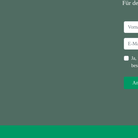
Für d
Ja,
bes