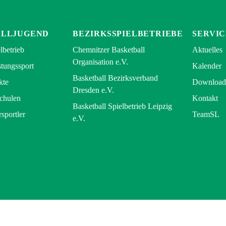
ALLJUGEND
BEZIRKSSPIELBETRIEBE
SERVIC
lbetrieb
Chemnitzer Basketball
Aktuelles
Organisation e.V.
tungssport
Kalender
Basketball Bezirksverband
kte
Download
Dresden e.V.
Schulen
Kontakt
Basketball Spielbetrieb Leipzig
rsportler
TeamSL
e.V.