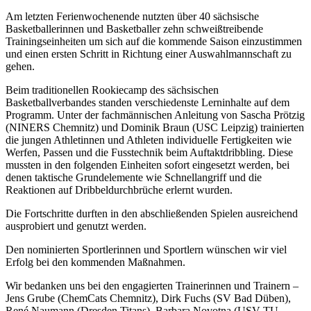
Am letzten Ferienwochenende nutzten über 40 sächsische
Basketballerinnen und Basketballer zehn schweißtreibende
Trainingseinheiten um sich auf die kommende Saison einzustimmen
und einen ersten Schritt in Richtung einer Auswahlmannschaft zu
gehen.
Beim traditionellen Rookiecamp des sächsischen
Basketballverbandes standen verschiedenste Lerninhalte auf dem
Programm. Unter der fachmännischen Anleitung von Sascha Prötzig
(NINERS Chemnitz) und Dominik Braun (USC Leipzig) trainierten
die jungen Athletinnen und Athleten individuelle Fertigkeiten wie
Werfen, Passen und die Fusstechnik beim Auftaktdribbling. Diese
mussten in den folgenden Einheiten sofort eingesetzt werden, bei
denen taktische Grundelemente wie Schnellangriff und die
Reaktionen auf Dribbeldurchbrüche erlernt wurden.
Die Fortschritte durften in den abschließenden Spielen ausreichend
ausprobiert und genutzt werden.
Den nominierten Sportlerinnen und Sportlern wünschen wir viel
Erfolg bei den kommenden Maßnahmen.
Wir bedanken uns bei den engagierten Trainerinnen und Trainern –
Jens Grube (ChemCats Chemnitz), Dirk Fuchs (SV Bad Düben),
René Naumann (Dresden Titans), Barbara Novotna (USV TU