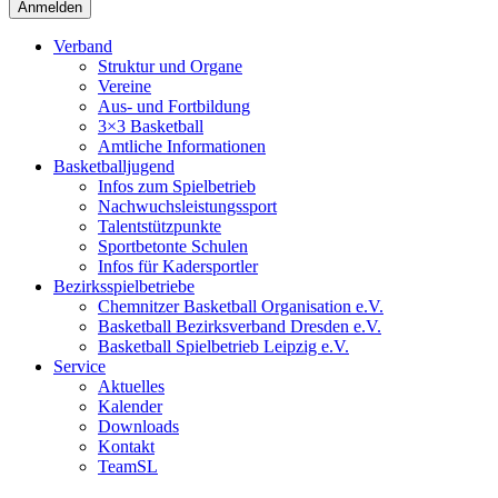
Verband
Struktur und Organe
Vereine
Aus- und Fortbildung
3×3 Basketball
Amtliche Informationen
Basketballjugend
Infos zum Spielbetrieb
Nachwuchsleistungssport
Talentstützpunkte
Sportbetonte Schulen
Infos für Kadersportler
Bezirksspielbetriebe
Chemnitzer Basketball Organisation e.V.
Basketball Bezirksverband Dresden e.V.
Basketball Spielbetrieb Leipzig e.V.
Service
Aktuelles
Kalender
Downloads
Kontakt
TeamSL