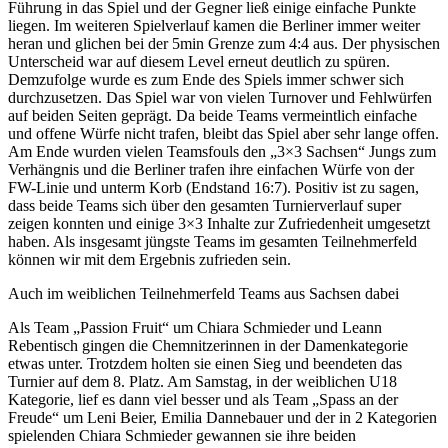
Führung in das Spiel und der Gegner ließ einige einfache Punkte
liegen. Im weiteren Spielverlauf kamen die Berliner immer weiter
heran und glichen bei der 5min Grenze zum 4:4 aus. Der physischen
Unterscheid war auf diesem Level erneut deutlich zu spüren.
Demzufolge wurde es zum Ende des Spiels immer schwer sich
durchzusetzen. Das Spiel war von vielen Turnover und Fehlwürfen
auf beiden Seiten geprägt. Da beide Teams vermeintlich einfache
und offene Würfe nicht trafen, bleibt das Spiel aber sehr lange offen.
Am Ende wurden vielen Teamsfouls den „3×3 Sachsen“ Jungs zum
Verhängnis und die Berliner trafen ihre einfachen Würfe von der
FW-Linie und unterm Korb (Endstand 16:7). Positiv ist zu sagen,
dass beide Teams sich über den gesamten Turnierverlauf super
zeigen konnten und einige 3×3 Inhalte zur Zufriedenheit umgesetzt
haben. Als insgesamt jüngste Teams im gesamten Teilnehmerfeld
können wir mit dem Ergebnis zufrieden sein.
Auch im weiblichen Teilnehmerfeld Teams aus Sachsen dabei
Als Team „Passion Fruit“ um Chiara Schmieder und Leann
Rebentisch gingen die Chemnitzerinnen in der Damenkategorie
etwas unter. Trotzdem holten sie einen Sieg und beendeten das
Turnier auf dem 8. Platz. Am Samstag, in der weiblichen U18
Kategorie, lief es dann viel besser und als Team „Spass an der
Freude“ um Leni Beier, Emilia Dannebauer und der in 2 Kategorien
spielenden Chiara Schmieder gewannen sie ihre beiden