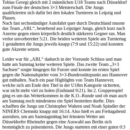
Tobias Georgi gleich mit 2 männlichen U18 Teams nach Düsseldorf
zum Finale der deutschen 3×3 Meisterschaft. Die Jungs
qualifizierten sich dafür bei den lokalen Turnieren in Leipzig und
Plauen.
Nach fast sechsstündiger Autofahrt quer durch Deutschland musste
das Team „ABL“, bestehend aus Leipziger Jungs, gleich kurz nach
Anreise gegen einen körperlich deutlich stärkeren Gegner ran. Man
verlor unvorbereitet 5:21. Die beiden weiteren Spiele am Turniertag
1 gestalteten die Jungs jeweils knapp (7:9 und 15:22) und konnten
gute Akzente setzen.
Leider war für „ABL“ dadurch in der Vorrunde Schluss und man
hatte am Samstag keine weiteren Spiele. Das zweite Team „3×3
Sachsen“ sorgte hingegen für Furore und konnte im ersten Spiel
gegen die Nationalspieler vom 3×3-Bundesstützpunkt aus Hannover
gut mithalten. Nach ein paar Highlights von Team Hannover,
welche sich am Ende den Titel in der U18m Kategorie sicherten,
war nicht mehr viel zu holen (Endstand 9:21). Im 2. Gruppenspiel
ging es um das Weiterkommen in die K.O.-Runde und ob man auch
am Samstag noch mindestens ein Spiel bestreiten durfte. Dies
schafften die Jungs um Christopher Wahren und Noah Spindler der
NINERS Chemnitz knapp mit 16:14. Also hieß es am Freitagabend
ausruhen, um am Samstagmittag bei feinstem Wetter am
Düsseldorfer Rheinufer gegen eine Auswahl aus Berlin sich
bestmöglich zu präsentieren. Die Jungs starteten mit einer guten 0:3