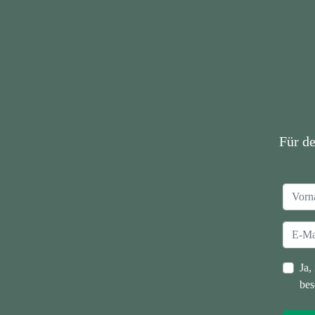
Für d
Ja,
bes