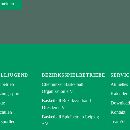
ALLJUGEND
BEZIRKSSPIELBETRIEBE
SERVIC
lbetrieb
Chemnitzer Basketball
Aktuelles
Organisation e.V.
tungssport
Kalender
Basketball Bezirksverband
kte
Download
Dresden e.V.
Schulen
Kontakt
Basketball Spielbetrieb Leipzig
rsportler
TeamSL
e.V.